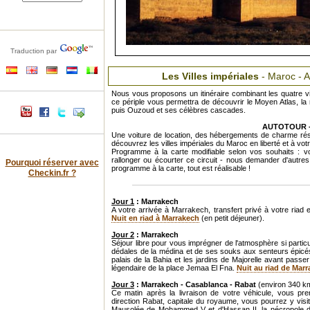
Traduction par
Les Villes impériales
- Maroc - 
Nous vous proposons un itinéraire combinant les quatre vi
ce périple vous permettra de découvrir le Moyen Atlas, la 
puis Ouzoud et ses célèbres cascades.
AUTOTOUR - 8
Une voiture de location, des hébergements de charme rés
découvrez les villes impériales du Maroc en liberté et à vot
Programme à la carte modifiable selon vos souhaits : vou
rallonger ou écourter ce circuit - nous demander d'autr
Pourquoi réserver avec
programme à la carte, tout est réalisable !
Checkin.fr ?
Jour 1
: Marrakech
A votre arrivée à Marrakech, transfert privé à votre riad
Nuit en riad à Marrakech
(en petit déjeuner).
Jour 2
: Marrakech
Séjour libre pour vous imprégner de l'atmosphère si parti
dédales de la médina et de ses souks aux senteurs épicés
palais de la Bahia et les jardins de Majorelle avant passer
légendaire de la place Jemaa El Fna.
Nuit au riad de Mar
Jour 3
: Marrakech - Casablanca - Rabat
(environ 340 k
Ce matin après la livraison de votre véhicule, vous p
direction Rabat, capitale du royaume, vous pourrez y visi
Mausolée de Mohammed V et d'Hassan II, la nécropole d