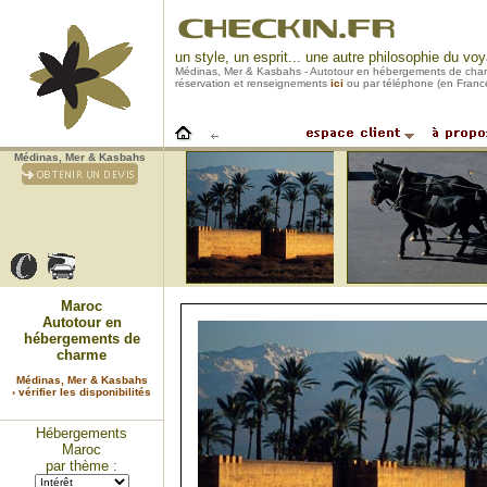
un style, un esprit... une autre philosophie du vo
Médinas, Mer & Kasbahs - Autotour en hébergements de cha
réservation et renseignements
ici
ou par téléphone (en Franc
Médinas, Mer & Kasbahs
Maroc
Autotour en
hébergements de
charme
Médinas, Mer & Kasbahs
› vérifier les disponibilités
Hébergements
Maroc
par thème :