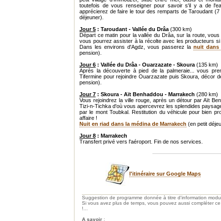
toutefois de vous renseigner pour savoir s'il y a de l'
apprécierez de faire le tour des remparts de Taroudant (7 
déjeuner).
Jour 5
: Taroudant - Vallée du Drâa
(300 km)
Départ ce matin pour la vallée du Drâa, sur la route, vous 
vous pourrez assister à la récolte avec les producteurs s
Dans les environs d'Agdz, vous passerez la
nuit dans
pension).
Jour 6
: Vallée du Drâa - Ouarzazate - Skoura
(135 km)
Après la découverte à pied de la palmeraie... vous pren
Tifermine pour rejoindre Ouarzazate puis Skoura, décor de
pension).
Jour 7
: Skoura - Aït Benhaddou - Marrakech
(280 km)
Vous rejoindrez la ville rouge, après un détour par Aït Be
Tizi-n-Tichka d'où vous apercevrez les splendides paysag
par le mont Toubkal. Restitution du véhicule pour bien p
affaire !
Nuit en riad dans la médina de Marrakech
(en petit déje
Jour 8
: Marrakech
Transfert privé vers l'aéroport. Fin de nos services.
l'itinéraire sur Google Maps
Suggestion de programme donnée à titre d'information modul
Si vous avez plus de temps, vous pouvez aussi compléter ce v
!...
A savoir
: