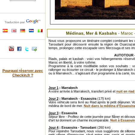
Traduction par
Médinas, Mer & Kasbahs
- Maroc 
Nous vous proposons un itinéraire complet combinant les v
Taroudant pour découvrir ensuite la région de Ouarzaza
temps, prolongez cette escapade vers Merzouga et ses im
AUTOTOUR - 8
Riads, palais et kasbah : voici vos hébergements réservé
Maroc en liberté, à votre rythme.
Programme à la carte modifiable selon vos souhaits : vou
rallonger ou écourter ce circuit - le prolonger à Marrakec
Pourquoi réserver avec
ou à Marrakech... s'agissant d'un programme à la carte, tout
Checkin.fr ?
Jour 1
: Marrakech
A votre arrivée à Marrakech, transfert privé et
nuit en ria
Jour 2
: Marrakech - Essaouira
(175 km)
Votre véhicule sera livré au Riad après le petit déjeuner.
médina de bord de mer.
Nuit dans la médina d'Essaouira
Jour 3
: Essaouira
Séjour libre - Profitez de cette journée pour flâner et déco
d'art lui donnent un charme incomparable.
Nuit à Essaouir
Jour 4
: Essaouira - Taroudant
(260 km)
Pour rejoindre Taroudant, nous vous suggérons de sillonner
petit village d'Immouzer, situé entre mer, oasis et m