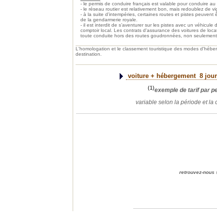
- le permis de conduire français est valable pour conduire au
- le réseau routier est relativement bon, mais redoublez de v
- à la suite d’intempéries, certaines routes et pistes peuvent 
de la gendarmerie royale.
- il est interdit de s’aventurer sur les pistes avec un véhicul
comptoir local. Les contrats d'assurance des voitures de loc
toute conduite hors des routes goudronnées, non seulement a
L'homologation et le classement touristique des modes d'héb
destination.
voiture + hébergement
8 jour
(1)
exemple de tarif par 
variable selon la période et la
retrouvez-n