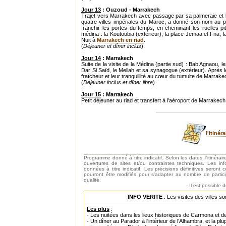
Jour 13
: Ouzoud - Marrakech
Trajet vers Marrakech avec passage par sa palmeraie et l
quatre villes impériales du Maroc, a donné son nom au pa
franchir les portes du temps, en cheminant les ruelles pitt
médina : la Koutoubia (extérieur), la place Jemaa el Fna
Nuit à
Marrakech en riad
.
(
Déjeuner et dîner inclus
).
Jour 14
: Marrakech
Suite de la visite de la Médina (partie sud) : Bab Agnaou, le
Dar Si Saïd, le Mellah et sa synagogue (extérieur). Après le
fraîcheur et leur tranquillité au cœur du tumulte de Marrake
(
Déjeuner inclus et dîner libre
).
Jour 15
: Marrakech
Petit déjeuner au riad et transfert à l'aéroport de Marrakech
l'itiné
Programme donné à titre indicatif. Selon les dates, l'itinéra
ouvertures de sites et/ou contraintes techniques. Les i
données à titre indicatif. Les précisions définitives sero
pourront être modifiés pour s'adapter au nombre de partic
qualité.
- Il est possible 
INFO VERITE
: Les visites des villes 
Les plus
:
- Les nuitées dans les lieux historiques de Carmona et 
- Un dîner au Parador à l'intérieur de l'Alhambra, et la pl