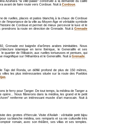
a Azahara "la ville-palais" construite à la demande du calife
hra avant de faire route vers Cordoue. Nuit à
Cordoue
.
the de ruelles, places et patios blanchis à la chaux de Cordoue
 de l’importance de la ville au Moyen-Âge et véritable symbole
 l’histoire de Cordoue et permet de mieux percevoir le luxe et le
 prendrons la route en direction de Grenade. Nuit à
Grenade
1492, Grenade est baignée d’arômes arabes inimitables. Nous
rchitecture islamique en terre Ibérique, le Generalife et ses
e quartier de l’Albaicin, aux ruelles tortueuses et pentues, qui
e magnifique sur l’Alhambra et le Generalife. Nuit à
Grenade
.
le Tajo del Ronda, un défilé profond de plus de 150 mètres,
 villes les plus intéressantes située sur la route des Pueblos
ijas
.
rons le ferry pour Tanger. De tout temps, la médina de Tanger a
me opère... Nous flânerons dans la médina, les grand et le petit
khzen" renferme un intéressant musée d’art marocain. Nuit à
te des grottes d'Hercule. Visite d'Asilah : véritable petit bijou
 pour sa blanche médina, ses remparts et sa vie culturelle très
omptoir romain, avec son théâtre, ses villas et ses temples.