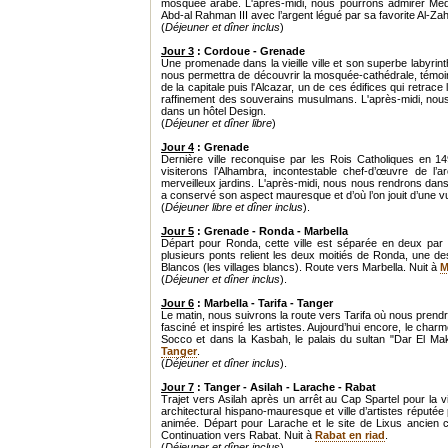
mosquée arabe. L'après-midi, nous pourrons admirer Medin
Abd-al Rahman III avec l’argent légué par sa favorite Al-Za
(
Déjeuner et dîner inclus
)
Jour 3
: Cordoue - Grenade
Une promenade dans la vieille ville et son superbe labyrin
nous permettra de découvrir la mosquée-cathédrale, témoin
de la capitale puis l'Alcazar, un de ces édifices qui retrace
raffinement des souverains musulmans. L'après-midi, nous
dans un hôtel Design.
(
Déjeuner et dîner libre
)
Jour 4
: Grenade
Dernière ville reconquise par les Rois Catholiques en 
visiterons l’Alhambra, incontestable chef-d’œuvre de l’a
merveilleux jardins. L'après-midi, nous nous rendrons dans l
a conservé son aspect mauresque et d’où l’on jouit d’une vu
(
Déjeuner libre et dîner inclus
).
Jour 5
: Grenade - Ronda - Marbella
Départ pour Ronda, cette ville est séparée en deux par 
plusieurs ponts relient les deux moitiés de Ronda, une des
Blancos (les villages blancs). Route vers Marbella. Nuit à
M
(
Déjeuner et dîner inclus
).
Jour 6
: Marbella - Tarifa - Tanger
Le matin, nous suivrons la route vers Tarifa où nous prend
fasciné et inspiré les artistes. Aujourd’hui encore, le char
Socco et dans la Kasbah, le palais du sultan "Dar El Ma
Tanger
.
(
Déjeuner et dîner inclus
).
Jour 7
: Tanger - Asilah - Larache - Rabat
Trajet vers Asilah après un arrêt au Cap Spartel pour la visi
architectural hispano-mauresque et ville d’artistes réputée
animée. Départ pour Larache et le site de Lixus ancien c
Continuation vers Rabat. Nuit à
Rabat en riad
.
(
Déjeuner et dîner inclus
).