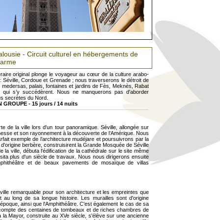
lousie - Circuit culturel en hébergements de
harme
néraire original plonge le voyageur au cœur de la culture arabo-
: Séville, Cordoue et Grenade ; nous traverserons le détroit de
 medersas, palais, fontaines et jardins de Fès, Meknès, Rabat
s qui s’y succédèrent. Nous ne manquerons pas d'aborder
lus secrètes du Nord.
ROUPE - 15 jours / 14 nuits
 de la ville lors d'un tour panoramique. Séville, allongée sur
ichesse et son rayonnement à la découverte de l’Amérique. Nous
arfait exemple de l’architecture mudéjare et poursuivrons par la
d'origine berbère, construisirent la Grande Mosquée de Séville
la ville, débuta l'édification de la cathédrale sur le site même
a plus d'un siècle de travaux. Nous nous dirigerons ensuite
amphithéâtre et de beaux pavements de mosaïque de villas
ille remarquable pour son architecture et les empreintes que
ut au long de sa longue histoire. Les murailles sont d'origine
époque, ainsi que l'Amphithéâtre. C'est également le cas de sa
qui compte des centaines de tombeaux et de riches chambres de
 la Mayor, construite au XVe siècle, s'élève sur une ancienne