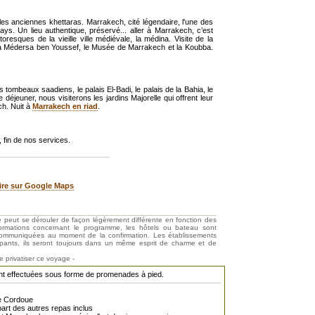
es anciennes khettaras. Marrakech, cité légendaire, l'une des
ys. Un lieu authentique, préservé... aller à Marrakech, c’est
oresques de la vieille ville médiévale, la médina. Visite de la
, la Médersa ben Youssef, le Musée de Marrakech et la Koubba.
s tombeaux saadiens, le palais El-Badi, le palais de la Bahia, le
 déjeuner, nous visiterons les jardins Majorelle qui offrent leur
ch. Nuit à
Marrakech en riad
.
, fin de nos services.
raire sur Google Maps
ire peut se dérouler de façon légèrement différente en fonction des
nformations concernant le programme, les hôtels ou bateau sont
nt communiquées au moment de la confirmation. Les établissements
ipants, ils seront toujours dans un même esprit de charme et de
de privatiser ce voyage -
sont effectuées sous forme de promenades à pied.
de Cordoue
upart des autres repas inclus