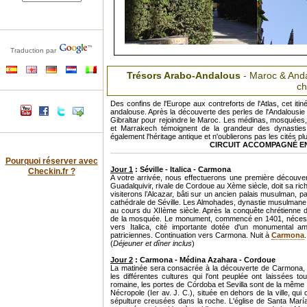
Traduction par
Trésors Arabo-Andalous
- Maroc & Anda
c
Des confins de l'Europe aux contreforts de l'Atlas, cet iti
andalouse. Après la découverte des perles de l'Andalousie 
Gibraltar pour rejoindre le Maroc. Les médinas, mosquées,
et Marrakech témoignent de la grandeur des dynastie
également l'héritage antique et n'oublierons pas les cités p
CIRCUIT ACCOMPAGNÉ EN G
Pourquoi réserver avec
Jour 1
: Séville - Italica - Carmona
Checkin.fr ?
A votre arrivée, nous effectuerons une première découverte
Guadalquivir, rivale de Cordoue au Xème siècle, doit sa r
visiterons l’Alcazar, bâti sur un ancien palais musulman, p
cathédrale de Séville. Les Almohades, dynastie musulmane 
au cours du XIIème siècle. Après la conquête chrétienne de 
de la mosquée. Le monument, commencé en 1401, nécessit
vers Italica, cité importante dotée d'un monumental 
patriciennes. Continuation vers Carmona. Nuit à
Carmona
.
(
Déjeuner et dîner inclus
)
Jour 2
: Carmona - Médina Azahara - Cordoue
La matinée sera consacrée à la découverte de Carmona, v
les différentes cultures qui l'ont peuplée ont laissées to
romaine, les portes de Córdoba et Sevilla sont de la même 
Nécropole (Ier av. J. C.), située en dehors de la ville, 
sépulture creusées dans la roche. L'église de Santa María