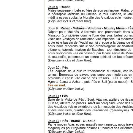
Jour 8
: Rabat
Majestueusement belle et fière de son patrimoine, Rabat vou
la nécropole Mérinide du Chellah, la tour Hassan, le M
médina et ses souks, la Muraille des Andalous et le musée 
(
Déjeuner inclus et dîner libre
).
Jour 9
: Rabat - Meknès - Volubilis - Moulay Idriss - Fè
Départ pour Meknès. A l'arrivée, une promenade dans l
Mansour (considérée comme l’une des plus belles porte
visite des vestiges de l'ancienne ville impériale : la mede
à blé et le bassin de l'Agdal qui fut creusé à la demande du
nous nous rendrons sur le site archéologique de Volubili
triomphe, capitole, maison de Bacchus, tout témoigne du f
nous rejoindrons Fès en passant par la ville sainte de Mou
du mausolée, et demeure un centre spirituel, un lieu prése
(
Déjeuner inclus et dîner libre
).
Jour 10
: Fès
Fès, capitale de la culture traditionnelle du Maroc, est u
temps. Berceaux du savoir, ses superbes medersas en so
profondeur car la ville cache des trésors... Fès el Jdi
Hamra, Jama al Azhar... puis Fès el Bali (partie ouest) 
Fès en riad
.
(
Déjeuner et dîner inclus
).
Jour 11
: Fès
Suite de la Visite de Fès : Souk Attarine, ateliers de tis
Guissa, ateliers de potiers. Arrêt au bordj Sud, visite des
des Andalous (visite extérieure de la mosquée des Andalous
et des teinturiers, quartier des Kairouanais (Qaraouyine). N
(
Déjeuner inclus et dîner libre
).
Jour 12
: Fès - Ifrane - Ouzoud
Par le moyen Atlas et ses massifs montagneux, nous tra
magnifiques pour rejoindre ensuite Ouzoud et ses célèbre
(
Déjeuner et dîner inclus
).