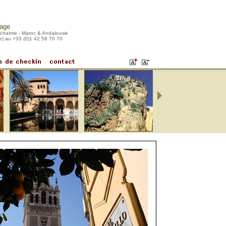
yage
e charme - Maroc & Andalousie
e) au +33 (0)1 42 58 70 70