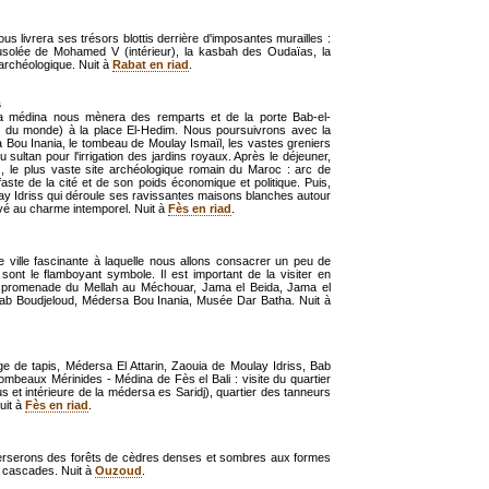
s livrera ses trésors blottis derrière d'imposantes murailles :
ausolée de Mohamed V (intérieur), la kasbah des Oudaïas, la
archéologique. Nuit à
Rabat en riad
.
s
a médina nous mènera des remparts et de la porte Bab-el-
s du monde) à la place El-Hedim. Nous poursuivrons avec la
rsa Bou Inania, le tombeau de Moulay Ismaïl, les vastes greniers
 sultan pour l'irrigation des jardins royaux. Après le déjeuner,
s, le plus vaste site archéologique romain du Maroc : arc de
aste de la cité et de son poids économique et politique. Puis,
lay Idriss qui déroule ses ravissantes maisons blanches autour
rvé au charme intemporel. Nuit à
Fès en riad
.
ne ville fascinante à laquelle nous allons consacrer un peu de
nt le flamboyant symbole. Il est important de la visiter en
d : promenade du Mellah au Méchouar, Jama el Beida, Jama el
: Bab Boudjeloud, Médersa Bou Inania, Musée Dar Batha. Nuit à
sage de tapis, Médersa El Attarin, Zaouia de Moulay Idriss, Bab
 tombeaux Mérinides - Médina de Fès el Bali : visite du quartier
 et intérieure de la médersa es Saridj), quartier des tanneurs
uit à
Fès en riad
.
verserons des forêts de cèdres denses et sombres aux formes
s cascades. Nuit à
Ouzoud
.