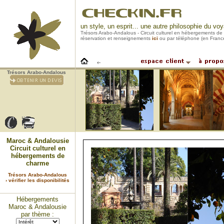
un style, un esprit... une autre philosophie du vo
Trésors Arabo-Andalous - Circuit culturel en hébergements d
réservation et renseignements
ici
ou par téléphone (en Franc
Trésors Arabo-Andalous
Maroc & Andalousie
Circuit culturel en
hébergements de
charme
Trésors Arabo-Andalous
› vérifier les disponibilités
Hébergements
Maroc & Andalousie
par thème :