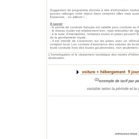
Suggestion de programme donnée à titre d'information modula
pouvez rallonger votre séjour dans certaines villes mais aus
Essaouira... ou ailleurs !...
A savoir
:
- le permis de conduire français est valable pour conduire au 
- le réseau routier est relativement bon, mais redoublez de vi
- à la suite d’intempéries, certaines routes et pistes peuvent ê
de la gendarmerie royale.
- il est interdit de s’aventurer sur les pistes avec un véhic
comptoir local. Les contrats d'assurance des voitures de loc
toute conduite hors des routes goudronnées, non seulement au
L'homologation et le classement touristique des modes d'héb
destination.
voiture + hébergement
9 jour
(1)
exemple de tarif par 
variable selon la période et la
retrouvez-n