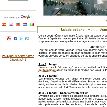
Traduction par
T
Balade océane
- Maroc - Aut
Ce parcours côtier vous invite à faire connaissance avec c
Tanger à Agadir en passant par Rabat, El Jadida ou encor
surprenantes les unes que les autres ayant pour point com
AUTOTOUR – 9
Tout au long de votre voyage, vous séjournerez dans d
d'hôtes, en riad ou encore en ksar dominant la mer. Voyag
véhicule où vous serez en quelques sortes le chef d'orches
Pourquoi réserver avec
Checkin.fr ?
Jour 1
: Tanger
Transfert sur la "dream city" comme la qualifiait Paul 
petite maison
située au cœur de la médina non loin du « P
Jour 2
: Tanger
Les multiples visages de Tanger font rêver depuis des si
d'unique, d'impalpable et d'indéfinissable, Tanger est 
Kebir, ancienne rue de la Marine, l'une des plus animées
anciennes écuries du fort. Sirotez un thé à la menthe au caf
Jour 3
: Tanger – Rabat (environ 280 km)
Livraison de votre voiture de location pour prendre la ro
pause dans la jolie médina d'Asilah. Une fois à Rabat, 
petites ruelles de la médina dont la rue Souika pour vous
nécropole royale avec les Koubbas, ruines de la zaouïa 