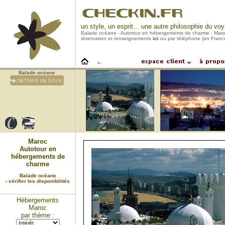
un style, un esprit... une autre philosophie du vo
Balade océane - Autotour en hébergements de charme - Mar
réservation et renseignements
ici
ou par téléphone (en Franc
Balade océane
Maroc
Autotour en
hébergements de
charme
Balade océane
› vérifier les disponibilités
Hébergements
Maroc
par thème :