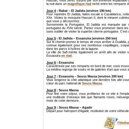
Hassan, vous serez surpris par son immense esplanade of
la nuit dans un
magnifique riad
niché entre les remparts d
Jour 4
: Rabat – El Jadida (environ 190 km)
Pour rejoindre El Jadida, faites escale à Casablanca, cette
XXe. Visitez la mosquée Hassan II, dont le minaret culmin
que vous y découvrirez.
Surnommée la Portugaise, El Jadida est marquée par son 
portugaise du XVIe siècle. Partez vous promener dans le
sans oublier de visiter la superbe citerne portugaise. C'
Jour 5
: El Jadida – Essaouira (environ 250 km)
Sur le chemin prenez le temps de vous arrêter à Oualidia, pe
connue également pour ses nombreux coquillages, coques
dans les parcs à huîtres de la lagune.
La ville de Safi mérite également un arrêt afin de visiter
Essaouira
en riad
.
Jour 6
: Essaouira
Caractérisée par ses remparts en bord de mer, vous trouve
La médina regorge de souks et de galeries d'art que vous 
Jour 7
: Essaouira – Souss Massa (environ 200 km)
Vous longerez la côte atlantique une dernière fois afin vo
cœur du parc national de
Souss Massa
.
Jour 8
: Souss Massa
Pour finir votre séjour, vous profiterez de ce site à l'e
une multitude d’oiseaux tels que flamants roses, mésanges
mots de cette demeure.
Jour 9
: Souss Massa – Agadir
Départ pour l'aéroport d'Agadir, restitution de votre véhicul
l'itiné