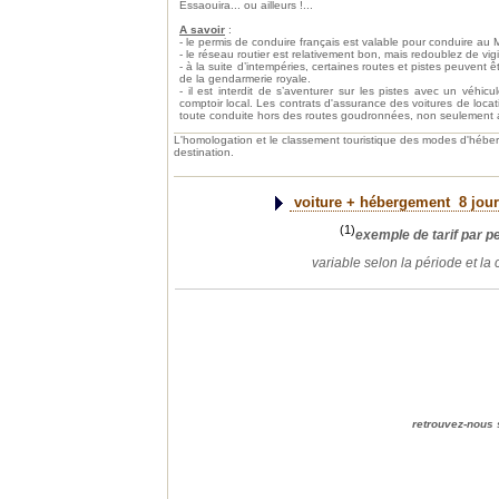
Essaouira... ou ailleurs !...
A savoir
:
- le permis de conduire français est valable pour conduire au 
- le réseau routier est relativement bon, mais redoublez de vi
- à la suite d’intempéries, certaines routes et pistes peuvent ê
de la gendarmerie royale.
- il est interdit de s’aventurer sur les pistes avec un véhic
comptoir local. Les contrats d'assurance des voitures de loc
toute conduite hors des routes goudronnées, non seulement au
L'homologation et le classement touristique des modes d'héb
destination.
voiture + hébergement
8 jour
(1)
exemple de tarif par 
variable selon la période et la
retrouvez-n