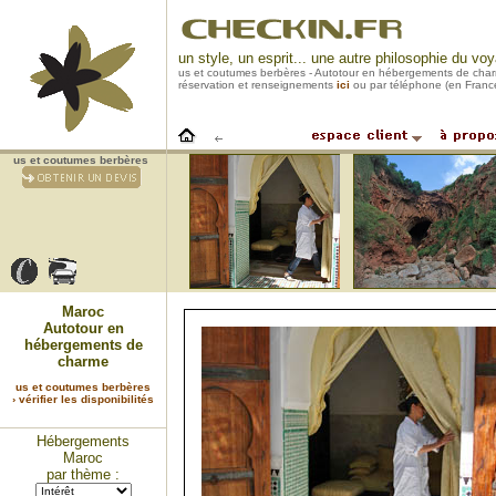
un style, un esprit... une autre philosophie du vo
us et coutumes berbères - Autotour en hébergements de cha
réservation et renseignements
ici
ou par téléphone (en Franc
us et coutumes berbères
Maroc
Autotour en
hébergements de
charme
us et coutumes berbères
› vérifier les disponibilités
Hébergements
Maroc
par thème :