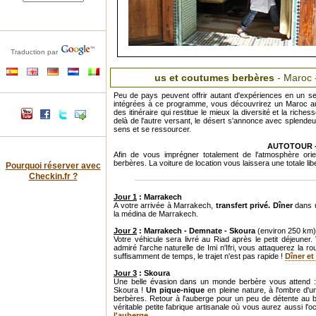
Traduction par
us et coutumes berbères
- Maroc 
Peu de pays peuvent offrir autant d'expériences en un se
intégrées à ce programme, vous découvrirez un Maroc au
des itinéraire qui restitue le mieux la diversité et la ric
delà de l'autre versant, le désert s'annonce avec splendeur
sens et se ressourcer.
AUTOTOUR - 8
Afin de vous imprégner totalement de l'atmosphère ori
berbères. La voiture de location vous laissera une totale l
Pourquoi réserver avec
Checkin.fr ?
Jour 1
: Marrakech
A votre arrivée à Marrakech,
transfert privé. Dîner
dans u
la médina de Marrakech.
Jour 2
: Marrakech - Demnate - Skoura
(environ 250 km)
Votre véhicule sera livré au Riad après le petit déjeune
admiré l'arche naturelle de Imi n'Ifri, vous attaquerez la
suffisamment de temps, le trajet n'est pas rapide !
Dîner et
Jour 3
: Skoura
Une belle évasion dans un monde berbère vous attend 
Skoura !
Un pique-nique
en pleine nature, à l'ombre d'u
berbères. Retour à l'auberge pour un peu de détente au 
véritable petite fabrique artisanale où vous aurez aussi l'
l'auberge
.