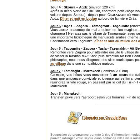
Jour 4
: Skoura – Agdz
(environ 120 km)
Après la découverte de Sidi Flah, charmant petit village i
voiture depuis Skoura), départ pour Ouarzazate où vous p
Agdz.
Dîner et nuit en Lodge
au bord de la rivière Drâa.
Jour 5
: Agdz – Zagora – Tamegrout - Tagounite
(envir
Vous aurez beaucoup de mal a quitter ce lieu magique...
charmera ! Ne ratez pas le village de Tamegroute, avec s
une importante bibliothèque de manuscrits arabes (même s
Continuation vers Tagounite,
dîner et nuit au milieu des
Jour 6
: Tagounite - Zagora - Tasla - Tazenakht - Ait
Remontée vers Zagora pour atteindre ensuite le village de
de visiter la Kasbah d'Aït Kbot, puis direction Aït Ben Ha
philosophie, nous nous éloignons des sites touristiques pou
au village
dans une sympathique maison.
Jour 7
: Tamdaght - Marrakech
( environ 200 km)
Ce matin, vos hôtes vous convieront à
un cours de cui
dans une ambiance conviviale et joyeuse qui se finira, bie
rejoindrez la ville rouge, en passant par le col du Tizi-n-T
Marrakech.
Jour 8
: Marrakech
Transfert privé vers l'aéroport selon vos horaires. Fin de n
l'itinéraire sur Google Maps
Suggestion de programme donnée à titre d'information modula
pouvez rallonger votre séjour dans certaines villes mais aus