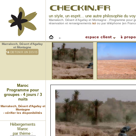
un style, un esprit... une autre philosophie du vo
Marrakech, Désert d'Agafay et Montagne - Programme pour grou
réservation et renseignements
ici
ou par téléphone (en Franc
Marrakech, Désert d'Agafay
et Montagne
Maroc
Programme pour
groupes - 4 jours / 3
nuits
Marrakech, Désert d'Agafay et
Montagne
› vérifier les disponibilités
Hébergements
Maroc
par thème :