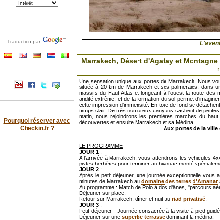
Traduction par
L'avent
Marrakech, Désert d'Agafay et Montagne
n
Une sensation unique aux portes de Marrakech. Nous vou
située à 20 km de Marrakech et ses palmeraies, dans un
massifs du Haut Atlas et longeant à l'ouest la route des
aridité extrême, et de la formation du sol permet d'imagin
cette impression d'immensité. En toile de fond se détachent
temps clair. De très nombreux canyons cachent de petites 
matin, nous rejoindrons les premières marches du haut At
Pourquoi réserver avec
découvertes et ensuite Marrakech et sa Médina.
Checkin.fr ?
Aux portes de la ville
LE PROGRAMME
JOUR 1
:
A l'arrivée à Marrakech, vous attendrons les véhicules 4
pistes berbères pour terminer au bivouac monté spécialemen
JOUR 2
:
Après le petit déjeuner, une journée exceptionnelle vous a
minutes de Marrakech au
domaine des terres d'Amanar
Au programme : Match de Polo à dos d'ânes, "parcours aéri
Déjeuner sur place.
Retour sur Marrakech, dîner et nuit au
riad privatisé
.
JOUR 3
:
Petit déjeuner - Journée consacrée à la visite à pied gu
Déjeuner sur une
superbe terrasse
dominant la médina.