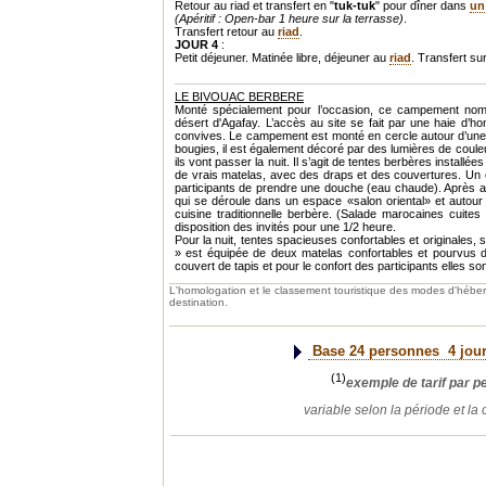
Retour au riad et transfert en "
tuk-tuk
" pour dîner dans
un
(Apéritif : Open-bar 1 heure sur la terrasse)
.
Transfert retour au
riad
.
JOUR 4
:
Petit déjeuner. Matinée libre, déjeuner au
riad
. Transfert sur
LE BIVOUAC BERBERE
Monté spécialement pour l’occasion, ce campement noma
désert d'Agafay. L’accès au site se fait par une haie d’h
convives. Le campement est monté en cercle autour d’une 
bougies, il est également décoré par des lumières de couleu
ils vont passer la nuit. Il s’agit de tentes berbères install
de vrais matelas, avec des draps et des couvertures. Un 
participants de prendre une douche (eau chaude). Après avoi
qui se déroule dans un espace «salon oriental» et autour 
cuisine traditionnelle berbère. (Salade marocaines cuit
disposition des invités pour une 1/2 heure.
Pour la nuit, tentes spacieuses confortables et originale
» est équipée de deux matelas confortables et pourvus d
couvert de tapis et pour le confort des participants elles so
L'homologation et le classement touristique des modes d'héb
destination.
Base 24 personnes
4 jou
(1)
exemple de tarif par 
variable selon la période et la