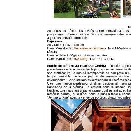
R
Au cours du séjour, les invités seront conviés à trois 
programme cohérent, en fonction non seulement des objecti
aussi des activités proposés.
Déjeuners
Au village : Chez l'habitant
Dans Marrakech :
Terrasse des épices
- Hôtel El Andalou
Dîners
Dans le désert d'Agafay : Bivouac berbère
Dans Marrakech :
Dar Zellij
- Riad Dar Cherifa
Soirée de clôture au Riad Dar Chérifa
- Nichée au cœur
place Jemaa el Fna, se cache la plus ancienne demeure de l
son architecture, la beauté intemporelle de son patio au
temps, véritable havre de paix et de sérénité où l'on p
environnante. Cette maison exceptionnelle du XVème siècl
C’est une maison idéale pour un dîner traditionnel marocain
l’ambiance de la Médina. En entrant dans la maison, le
l’architecture mais aussi par le calme contrastant avec l’a
météo le permet) et le dîner dans le patio à table ou sou
"Jemâa El Fna" avec la venue de porteurs d'eau, voyantes