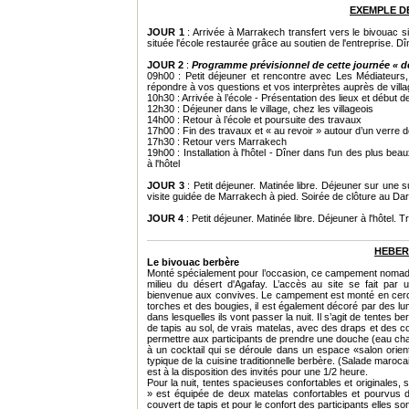
EXEMPLE 
JOUR 1
: Arrivée à Marrakech transfert vers le bivouac si
située l'école restaurée grâce au soutien de l'entreprise. D
JOUR 2
:
Programme prévisionnel de cette journée « déf
09h00 : Petit déjeuner et rencontre avec Les Médiateur
répondre à vos questions et vos interprètes auprès de villag
10h30 : Arrivée à l’école - Présentation des lieux et début 
12h30 : Déjeuner dans le village, chez les villageois
14h00 : Retour à l’école et poursuite des travaux
17h00 : Fin des travaux et « au revoir » autour d’un verre d
17h30 : Retour vers Marrakech
19h00 : Installation à l'hôtel - Dîner dans l'un des plus b
à l'hôtel
JOUR 3
: Petit déjeuner. Matinée libre. Déjeuner sur une
visite guidée de Marrakech à pied. Soirée de clôture au Dar C
JOUR 4
: Petit déjeuner. Matinée libre. Déjeuner à l'hôtel. T
HEBE
Le bivouac berbère
Monté spécialement pour l’occasion, ce campement nomade 
milieu du désert d'Agafay. L’accès au site se fait par 
bienvenue aux convives. Le campement est monté en cercle
torches et des bougies, il est également décoré par des lu
dans lesquelles ils vont passer la nuit. Il s’agit de tentes 
de tapis au sol, de vrais matelas, avec des draps et des c
permettre aux participants de prendre une douche (eau chaud
à un cocktail qui se déroule dans un espace «salon orient
typique de la cuisine traditionnelle berbère. (Salade maro
est à la disposition des invités pour une 1/2 heure.
Pour la nuit, tentes spacieuses confortables et originale
» est équipée de deux matelas confortables et pourvus d
couvert de tapis et pour le confort des participants elles so