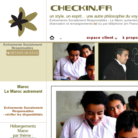
un style, un esprit... une autre philosophie du vo
Evénements Socialement Responsables - Le Maroc autrement
réservation et renseignements
ici
ou par téléphone (en Franc
Evénements Socialement
Responsables
Maroc
Le Maroc autrement
Evénements Socialement
Responsables
› vérifier les disponibilités
Hébergements
Maroc
par thème :