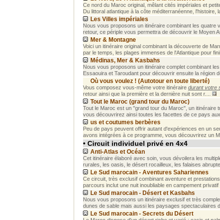
Ce nord du Maroc original, mêlant cités impériales et peti
Du littoral atlantique à la côte méditerranéenne, l'histoire, la
Les Villes impériales
Nous vous proposons un itinéraire combinant les quatre v
retour, ce périple vous permettra de découvrir le Moyen Atla
Mer & Montagne
Voici un itinéraire original combinant la découverte de 
par le temps, les plages immenses de l'Atlantique pour finir
Médinas, Mer & Kasbahs
Nous vous proposons un itinéraire complet combinant les 
Essaouira et Taroudant pour découvrir ensuite la région d
Où vous voulez ! (Autotour en toute liberté)
Vous composez vous-même votre itinéraire
durant votre 
retour ainsi que la première et la dernière nuit sont r....
Tout le Maroc (grand tour du Maroc)
Tout le Maroc est un "grand tour du Maroc", un itinéraire
vous découvrirez ainsi toutes les facettes de ce pays aux
us et coutumes berbères
Peu de pays peuvent offrir autant d'expériences en un seu
avons intégrées à ce programme, vous découvrirez un Mar
• Circuit individuel privé en 4x4
Anti-Atlas et Océan
Cet itinéraire élaboré avec soin, vous dévoilera les multi
rurales, les oasis, le désert rocailleux, les falaises abruptes
Le Sud marocain - Aventures Sahariennes
Ce circuit, très exclusif combinant aventure et prestation
parcours inclut une nuit inoubliable en campement privatif 
Le Sud marocain - Désert et Kasbahs
Nous vous proposons un itinéraire exclusif et très comple
dunes de sable mais aussi les paysages spectaculaires du
Le Sud marocain - Secrets du Désert