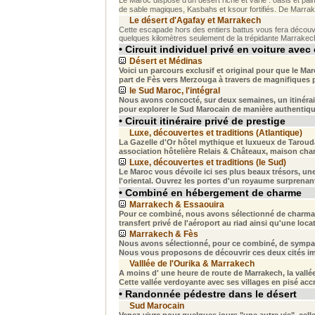
Le Maroc dispose d'un désert riche et varié : oasis et pa
de sable magiques, Kasbahs et ksour fortifiés. De Marrake
Le désert d'Agafay et Marrakech
Cette escapade hors des entiers battus vous fera découvrir
quelques kilomètres seulement de la trépidante Marrakec
• Circuit individuel privé en voiture avec
Désert et Médinas
Voici un parcours exclusif et original pour que le Mar
part de Fès vers Merzouga à travers de magnifiques p
le Sud Maroc, l'intégral
Nous avons concocté, sur deux semaines, un itinérair
pour explorer le Sud Marocain de manière authentiqu
• Circuit itinéraire privé de prestige
Luxe, découvertes et traditions (Atlantique)
La Gazelle d'Or
hôtel mythique et luxueux de Taroud
association hôtelière Relais & Châteaux, maison charg
Luxe, découvertes et traditions (le Sud)
Le Maroc vous dévoile ici ses plus beaux trésors, une 
l'oriental. Ouvrez les portes d'un royaume surprenant 
• Combiné en hébergement de charme
Marrakech & Essaouira
Pour ce combiné, nous avons sélectionné de charmant
transfert privé de l'aéroport au riad ainsi qu'une locat
Marrakech & Fès
Nous avons sélectionné, pour ce combiné, de sympat
Nous vous proposons de découvrir ces deux cités impér
Valllée de l'Ourika & Marrakech
A moins d' une heure de route de Marrakech, la vallée
Cette vallée verdoyante avec ses villages en pisé accr
• Randonnée pédestre dans le désert
Sud Marocain