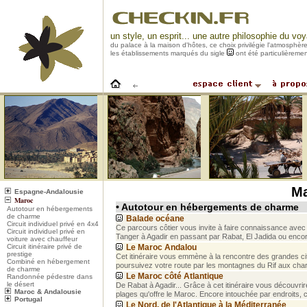
un style, un esprit... une autre philosophie du vo
du palace à la maison d'hôtes, ce choix privilégie l'atmosphèr
les établissements marqués du sigle
ont été particulièreme
M
Espagne-Andalousie
Maroc
• Autotour en hébergements de charme
Autotour en hébergements
de charme
Balade océane
Circuit individuel privé en 4x4
Ce parcours côtier vous invite à faire connaissance avec ce
Circuit individuel privé en
Tanger à Agadir en passant par Rabat, El Jadida ou encore
voiture avec chauffeur
Circuit itinéraire privé de
Le Maroc Andalou
prestige
Cet itinéraire vous emmène à la rencontre des grandes cit
Combiné en hébergement
poursuivez votre route par les montagnes du Rif aux ch
de charme
Le Maroc côté Atlantique
Randonnée pédestre dans
le désert
De Rabat à Agadir... Grâce à cet itinéraire vous découvrir
Maroc & Andalousie
plages qu'offre le Maroc. Encore intouchée par endroits, ce
Portugal
Le Nord, de l'Atlantique à la Méditerranée