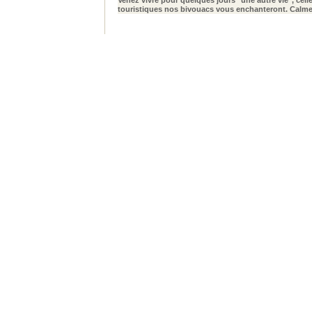
Venez vivre pour quelques jours "une autre vie", cell
touristiques nos bivouacs vous enchanteront. Calme